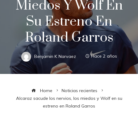
Miedos Y Wolf En
Su Estreno En
Roland Garros
Benjamin K Narvaez
Hace 2 años
Home
Noticias recientes
Alcaraz sacude los nervios, los miedos y Wolf en su
estreno en Roland Garros