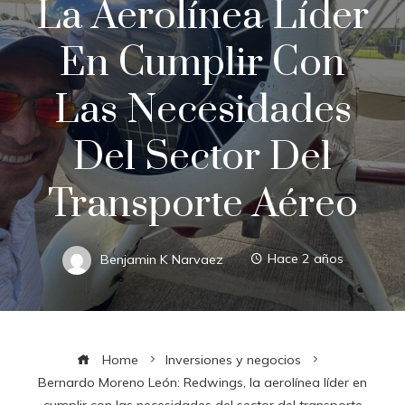
La Aerolínea Líder
En Cumplir Con
Las Necesidades
Del Sector Del
Transporte Aéreo
Benjamin K Narvaez
Hace 2 años
Home
Inversiones y negocios
Bernardo Moreno León: Redwings, la aerolínea líder en
cumplir con las necesidades del sector del transporte