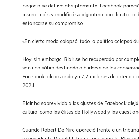
negocio se detuvo abruptamente. Facebook pareció
insurrección y modificó su algoritmo para limitar la d
estancarse su compromiso.
«En cierto modo colapsó, todo lo político colapsó du
Hoy, sin embargo, Blair se ha recuperado por comple
son una sátira destinada a burlarse de los conserv
Facebook, alcanzando ya 7,2 millones de interacci
2021.
Blair ha sobrevivido a los ajustes de Facebook alej
cultural como las élites de Hollywood y las cuestione
Cuando Robert De Niro apareció frente a un tribuna
expresidente Donald J. Trump, por ejemplo, Blair pu