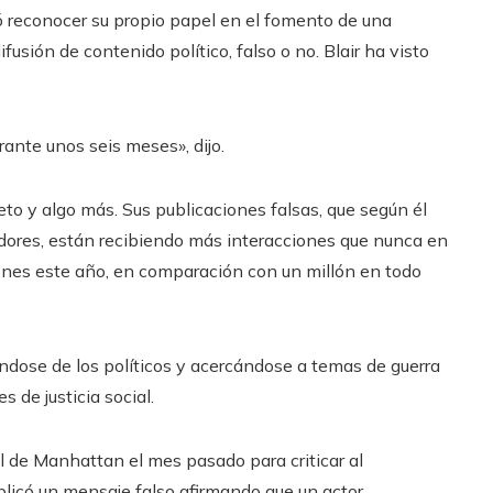
 reconocer su propio papel en el fomento de una
ifusión de contenido político, falso o no. Blair ha visto
rante unos seis meses», dijo.
to y algo más. Sus publicaciones falsas, que según él
adores, están recibiendo más interacciones que nunca en
ones este año, en comparación con un millón en todo
ándose de los políticos y acercándose a temas de guerra
s de justicia social.
l de Manhattan el mes pasado para criticar al
blicó un mensaje falso afirmando que un actor