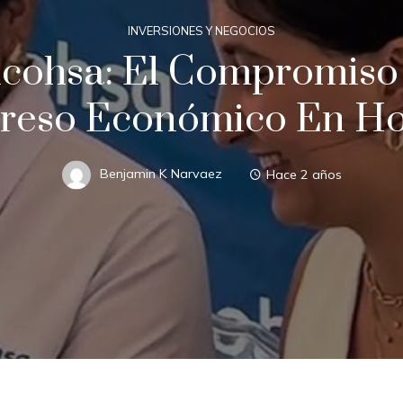
INVERSIONES Y NEGOCIOS
icohsa: El Compromiso 
greso Económico En H
Benjamin K Narvaez
Hace 2 años