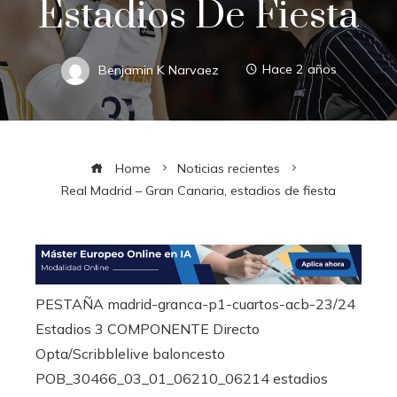
Estadios De Fiesta
Benjamin K Narvaez
Hace 2 años
Home
Noticias recientes
Real Madrid – Gran Canaria, estadios de fiesta
PESTAÑA madrid-granca-p1-cuartos-acb-23/24
Estadios 3 COMPONENTE Directo
Opta/Scribblelive baloncesto
POB_30466_03_01_06210_06214 estadios