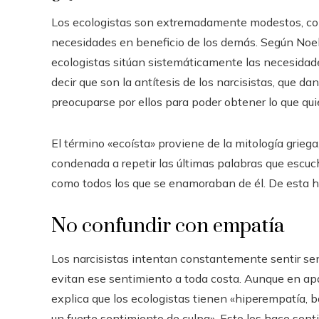
Los ecologistas son extremadamente modestos, com
necesidades en beneficio de los demás. Según Noel
ecologistas sitúan sistemáticamente las necesida
decir que son la antítesis de los narcisistas, que d
preocuparse por ellos para poder obtener lo que qui
El término «ecoísta» proviene de la mitología griega,
condenada a repetir las últimas palabras que escuch
como todos los que se enamoraban de él. De esta hi
No confundir con empatía
Los narcisistas intentan constantemente sentir sen
evitan ese sentimiento a toda costa. Aunque en a
explica que los ecologistas tienen «hiperempatía, ba
un fuerte sentimiento de culpa». Esto los hace senti