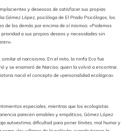
placientes y deseosos de satisfacer sus propias
ia Gómez López, psicóloga de El Prado Psicólogos, los
des de los demás por encima de sí mismos: «Podemos
an prioridad a sus propios deseos y necesidades sin
eren».
 similar al narcisismo. En el mito, la ninfa Eco fue
ó y se enamoró de Narciso, quien la volvió a encontrar,
storia nació el concepto de «personalidad ecológica».
timientos especiales, mientras que los ecologistas
pariencia parecen amables y empáticos, Gómez López
ja autoestima, dificultad para poner límites, mal humor y
r como «los villanos de la película» cuando tienen la